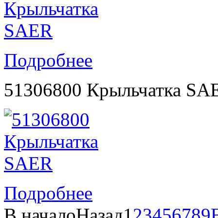
Подробнее
51306800 Крыльчатка SA
Подробнее
В начало
Назад
1
2
3
4
5
6
7
8
9